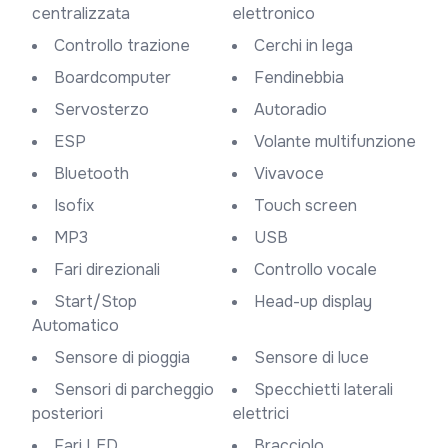
centralizzata
elettronico
Controllo trazione
Cerchi in lega
Boardcomputer
Fendinebbia
Servosterzo
Autoradio
ESP
Volante multifunzione
Bluetooth
Vivavoce
Isofix
Touch screen
MP3
USB
Fari direzionali
Controllo vocale
Start/Stop
Head-up display
Automatico
Sensore di pioggia
Sensore di luce
Sensori di parcheggio
Specchietti laterali
posteriori
elettrici
Fari LED
Bracciolo